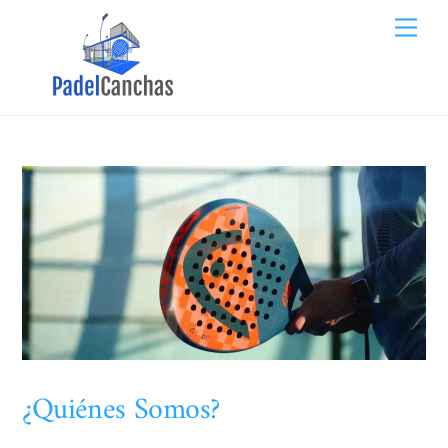
Skip
Me
to
content
¿Quiénes Somos?