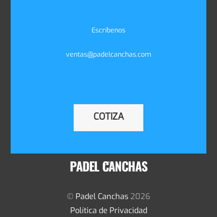
Escríbenos
ventas@padelcanchas.com
COTIZA
PADEL CANCHAS
Back
To
Top
©
Padel Canchas
2026
Política de Privacidad