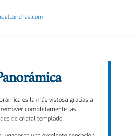
delcanchas.com
Panorámica
rámica es la más vistosa gracias a
 remover completamente las
edes de cristal templado.
os jugadores una excelente sensación