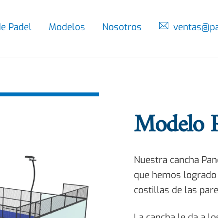
de Padel
Modelos
Nosotros
ventas@pa
Modelo 
Nuestra cancha Pano
que hemos logrado
costillas de las par
La cancha le da a l